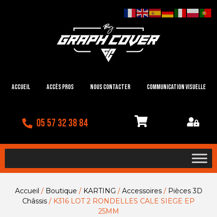
Accueil
Accès Pros
Nous contacter
Communication visuelle
05 57 32 38 84
Accueil
/
Boutique
/
KARTING
/
Accessoires
/
Pièces 3D
Châssis
/ K316 LOT 2 RONDELLES CALE SIEGE EP
25MM