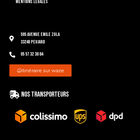
Mentions légales
595 Avenue Emile Zola
33240 Peujard
05 57 32 38 84
itinéraire sur waze
Nos transporteurs