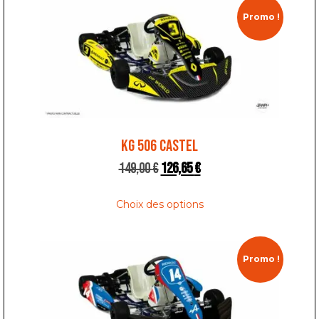
Promo !
KG 506 CASTEL
149,00
€
126,65
€
Choix des options
Promo !