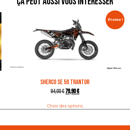
ça peut aussi vous intéresser
Promo !
SHERCO SE 50 TRANTOR
94,00
€
79,90
€
Choix des options