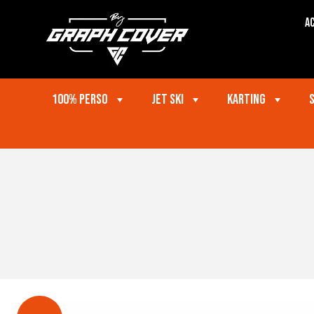
Ac
100% perso
Jet ski
Karting