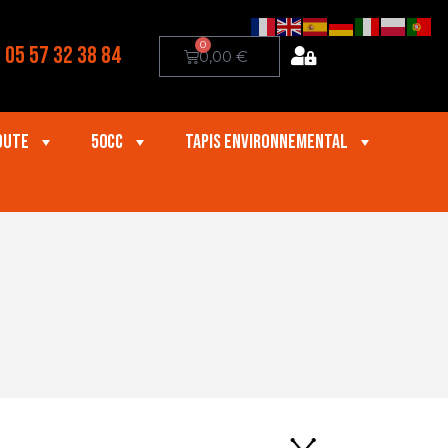
0
05 57 32 38 84
0,00
€
oute
50cc
Tapis Environnemental