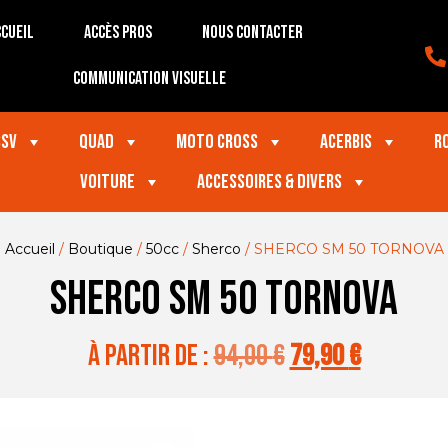
cueil
Accès Pros
Nous contacter
Communication visuelle
SSV
Quad
Moto Cross
Acerbis
R
VOITURE
Accessoires & divers
Accueil
/
Boutique
/
50cc
/
Sherco
/ SHERCO SM 50 TORNOVA
SHERCO SM 50 TORNOVA
à partir de :
94,00
€
79,90
€