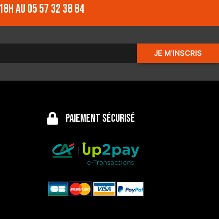
18h au 05 57 32 38 84
JE M'INSCRIS
Paiement sécurisé