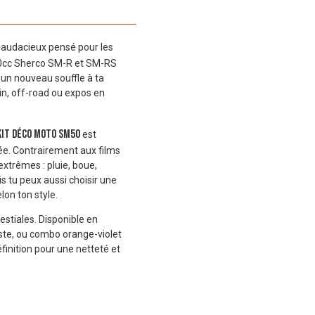
 audacieux pensé pour les
 50cc Sherco SM-R et SM-RS
r un nouveau souffle à ta
n, off-road ou expos en
kit déco moto SM50
est
cée. Contrairement aux films
extrêmes : pluie, boue,
is tu peux aussi choisir une
lon ton style.
estiales. Disponible en
aste, ou combo orange-violet
finition pour une netteté et