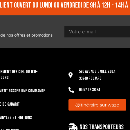
lient ouvert du lundi ou vendredi de 9h à 12h - 14h à 
 de nos offres et promotions
595 Avenue Emile Zola
EMENT OFFICIEL DU JEU-
COURS
33240 Peujard
05 57 32 38 84
ment passer une commande
e de gabarit
itinéraire sur waze
vinyles et finitions
Nos transporteurs