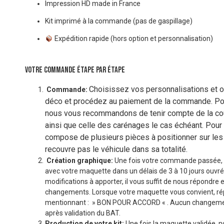
Impression HD made in France
Kit imprimé à la commande (pas de gaspillage)
Expédition rapide (hors option et personnalisation)
VOTRE COMMANDE ÉTAPE PAR ÉTAPE
Choisissez vos personnalisations et op
Commande:
déco et procédez au paiement de la commande. Pou
nous vous recommandons de tenir compte de la coul
ainsi que celle des carénages le cas échéant. Pour 
compose de plusieurs pièces à positionner sur les
recouvre pas le véhicule dans sa totalité.
Création graphique:
Une fois votre commande passée, 
avec votre maquette dans un délais de 3 à 10 jours ouvré
modifications à apporter, il vous suffit de nous répondre 
changements. Lorsque votre maquette vous convient, r
mentionnant : » BON POUR ACCORD « . Aucun changemen
après validation du BAT.
Production de votre kit:
Une fois la maquette validée, n