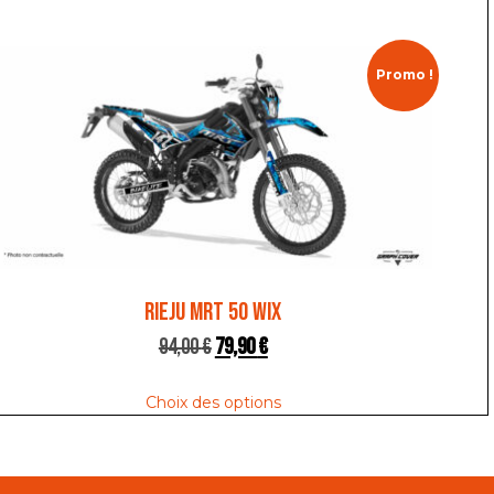
Promo !
RIEJU MRT 50 WIX
94,00
€
79,90
€
Choix des options