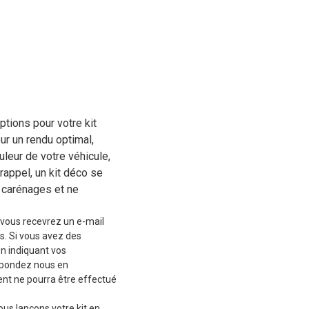
tions pour votre kit
r un rendu optimal,
eur de votre véhicule,
rappel, un kit déco se
 carénages et ne
vous recevrez un e-mail
s. Si vous avez des
en indiquant vos
épondez nous en
t ne pourra être effectué
ous lançons votre kit en