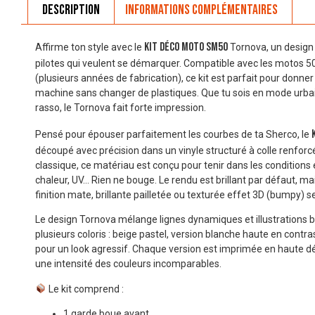
Description
Informations complémentaires
kit déco moto SM50
Affirme ton style avec le
Tornova, un design
pilotes qui veulent se démarquer. Compatible avec les motos
(plusieurs années de fabrication), ce kit est parfait pour donne
machine sans changer de plastiques. Que tu sois en mode urbai
rasso, le Tornova fait forte impression.
Pensé pour épouser parfaitement les courbes de ta Sherco, le
découpé avec précision dans un vinyle structuré à colle renfor
classique, ce matériau est conçu pour tenir dans les conditions 
chaleur, UV… Rien ne bouge. Le rendu est brillant par défaut, ma
finition mate, brillante pailletée ou texturée effet 3D (bumpy) se
Le design Tornova mélange lignes dynamiques et illustrations b
plusieurs coloris : beige pastel, version blanche haute en contr
pour un look agressif. Chaque version est imprimée en haute dé
une intensité des couleurs incomparables.
Le kit comprend :
1 garde boue avant