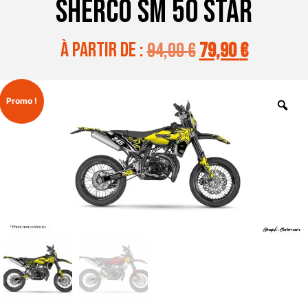
SHERCO SM 50 STAR
à partir de :
94,00
€
79,90
€
Promo !