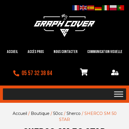
Accueil
Accès Pros
Nous contacter
Communication visuelle
05 57 32 38 84
Accueil
/
Boutique
/
50cc
/
Sherco
/ SHERCO SM 50
STAR