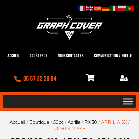
Accueil
Accès Pros
Nous contacter
Communication visuelle
05 57 32 38 84
Accueil
/
Boutique
/
50cc
/
Aprilia
/
RX 50
/ APRILIA SX /
RX 50 SPLASH