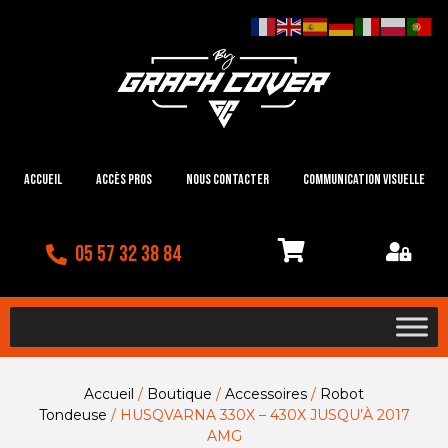
Accueil
Accès Pros
Nous contacter
Communication visuelle
05 57 32 38 84
Accueil
/
Boutique
/
Accessoires
/
Robot
Tondeuse
/ HUSQVARNA 330X – 430X JUSQU’À 2017
AMG