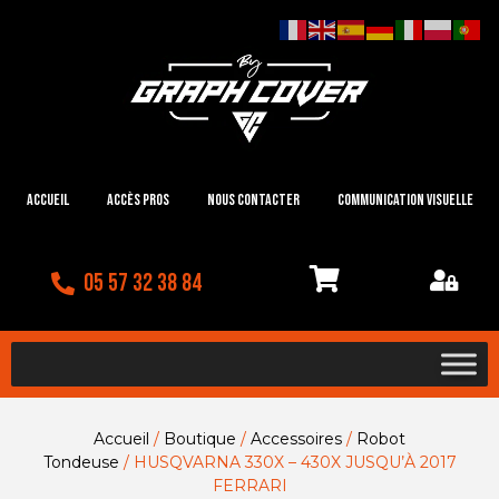
Accueil
Accès Pros
Nous contacter
Communication visuelle
05 57 32 38 84
Accueil
/
Boutique
/
Accessoires
/
Robot
Tondeuse
/ HUSQVARNA 330X – 430X JUSQU’À 2017
FERRARI