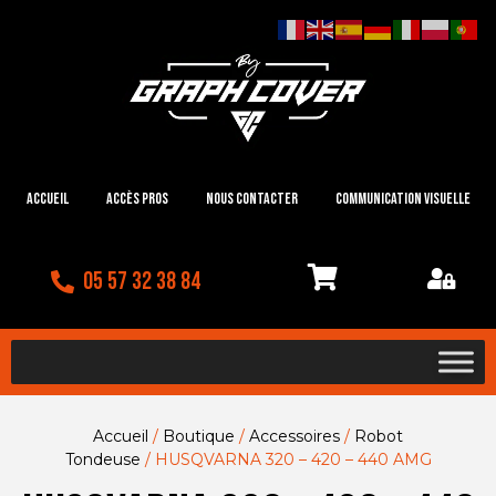
Accueil
Accès Pros
Nous contacter
Communication visuelle
05 57 32 38 84
Accueil
/
Boutique
/
Accessoires
/
Robot
Tondeuse
/ HUSQVARNA 320 – 420 – 440 AMG