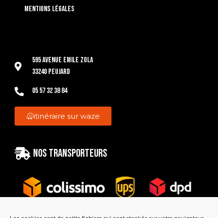
Mentions légales
595 Avenue Emile Zola
33240 Peujard
05 57 32 38 84
itinéraire sur waze
Nos transporteurs