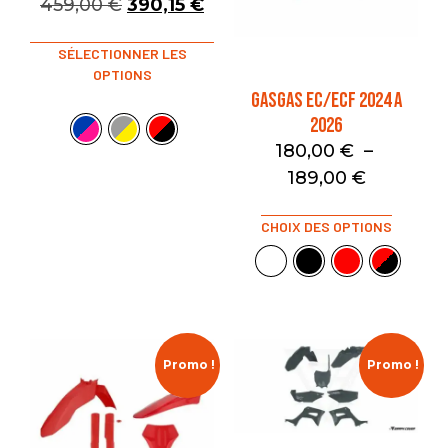
459,00
€
390,15
€
SÉLECTIONNER LES
OPTIONS
GASGAS EC/ECF 2024 A
2026
180,00
€
–
189,00
€
CHOIX DES OPTIONS
Promo !
Promo !