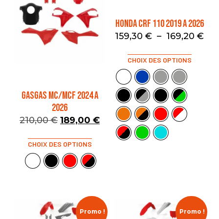
HONDA CRF 110 2019 A 2026
159,30
€
–
169,20
€
CHOIX DES OPTIONS
GASGAS MC/MCF 2024 A
2026
210,00
€
189,00
€
CHOIX DES OPTIONS
Promo !
Promo !