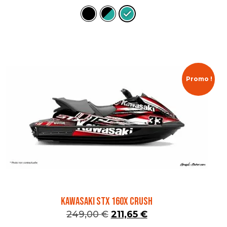
Promo !
KAWASAKI STX 160X CRUSH
249,00
€
211,65
€