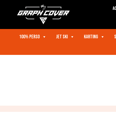
Ac
100% perso
Jet ski
Karting