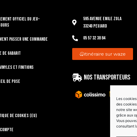
595 Avenue Emile Zola
EMENT OFFICIEL DU JEU-
COURS
33240 Peujard
05 57 32 38 84
ment passer une commande
e de gabarit
itinéraire sur waze
vinyles et finitions
Nos transporteurs
eil de pose
Les cookies 
des cookies 
notre site w
tique de cookies (EU)
grâce aux o
Vous pouvez 
consultant l
 compte