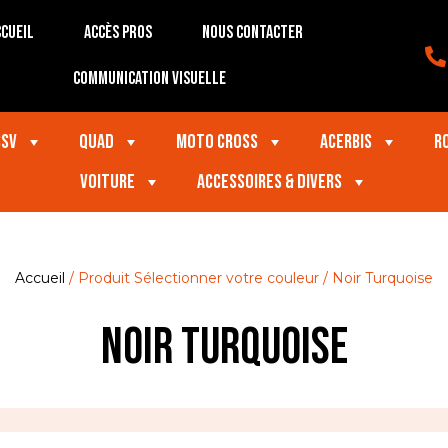
cueil
Accès Pros
Nous contacter
Communication visuelle
SSV
Quad
Moto Cross
Acerbis
R
VOITURE
Accessoires & divers
Accueil
/ Produit Sélectionner votre couleur / Noir Turquoise
Noir Turquoise