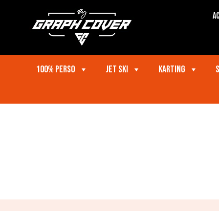
Ac
100% perso
Jet ski
Karting