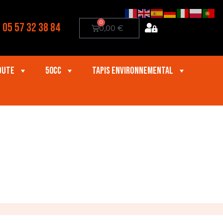
0
05 57 32 38 84
0,00
€
oute
50cc
Tapis Environnemental