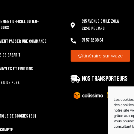
595 Avenue Emile Zola
EMENT OFFICIEL DU JEU-
COURS
33240 Peujard
05 57 32 38 84
ment passer une commande
e de gabarit
itinéraire sur waze
vinyles et finitions
Nos transporteurs
eil de pose
Les cookies 
des cookies 
notre site w
grâce aux o
tique de cookies (EU)
Vous pouvez 
consultant l
 compte