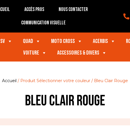
cueil
Accès Pros
Nous contacter
Communication visuelle
SSV
Quad
Moto Cross
Acerbis
R
VOITURE
Accessoires & divers
Accueil
/ Produit Sélectionner votre couleur / Bleu Clair Rouge
Bleu Clair Rouge