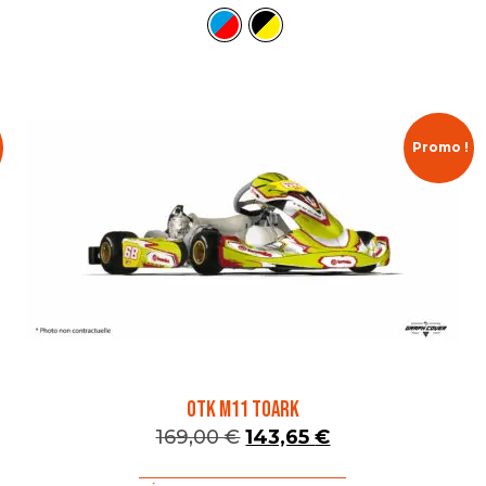
Promo !
OTK M11 TOARK
169,00
€
143,65
€