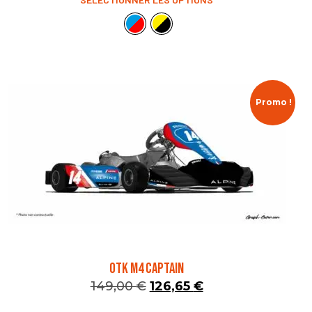
Promo !
OTK M4 CAPTAIN
149,00
€
126,65
€