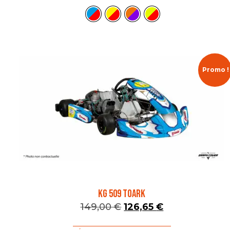
Promo !
KG 509 TOARK
149,00
€
126,65
€