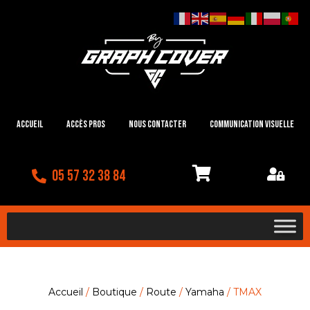
Accueil
Accès Pros
Nous contacter
Communication visuelle
05 57 32 38 84
Accueil
/
Boutique
/
Route
/
Yamaha
/ TMAX