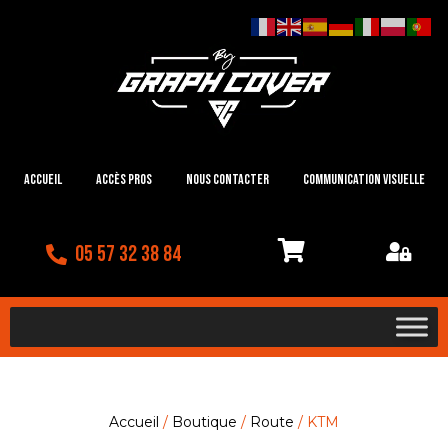
Accueil
Accès Pros
Nous contacter
Communication visuelle
05 57 32 38 84
Accueil
/
Boutique
/
Route
/ KTM