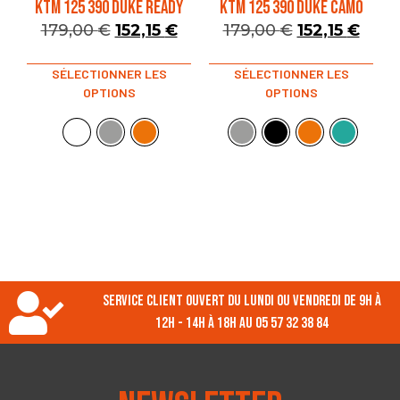
KTM 125 390 DUKE READY
KTM 125 390 DUKE CAMO
179,00
€
152,15
€
179,00
€
152,15
€
SÉLECTIONNER LES
SÉLECTIONNER LES
OPTIONS
OPTIONS
Service client ouvert du lundi ou vendredi de 9h à
12h - 14h à 18h au 05 57 32 38 84