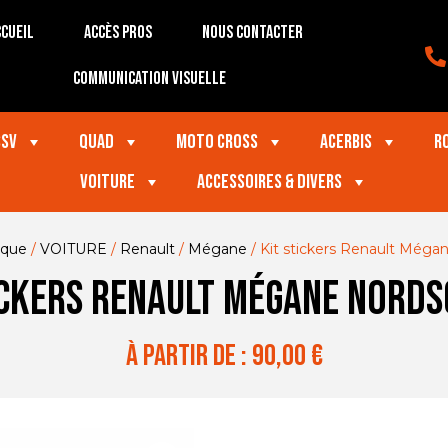
cueil
Accès Pros
Nous contacter
Communication visuelle
SSV
Quad
Moto Cross
Acerbis
R
VOITURE
Accessoires & divers
ique
/
VOITURE
/
Renault
/
Mégane
/ Kit stickers Renault Méga
ickers Renault Mégane Nords
à partir de :
90,00
€