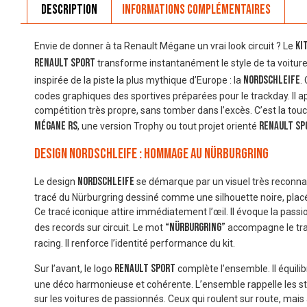
Description
Informations complémentaires
Ki
Envie de donner à ta Renault Mégane un vrai look circuit ? Le
Renault Sport
transforme instantanément le style de ta voitur
Nordschleife
inspirée de la piste la plus mythique d’Europe : la
.
codes graphiques des sportives préparées pour le trackday. Il a
compétition très propre, sans tomber dans l’excès. C’est la tou
Mégane RS
Renault Sp
, une version Trophy ou tout projet orienté
Design Nordschleife : hommage au Nürburgring
Nordschleife
Le design
se démarque par un visuel très reconnai
tracé du Nürburgring dessiné comme une silhouette noire, placé s
Ce tracé iconique attire immédiatement l’œil. Il évoque la passio
“nürburgring”
des records sur circuit. Le mot
accompagne le tra
racing. Il renforce l’identité performance du kit.
Renault Sport
Sur l’avant, le logo
complète l’ensemble. Il équilibr
une déco harmonieuse et cohérente. L’ensemble rappelle les sti
sur les voitures de passionnés. Ceux qui roulent sur route, mais a