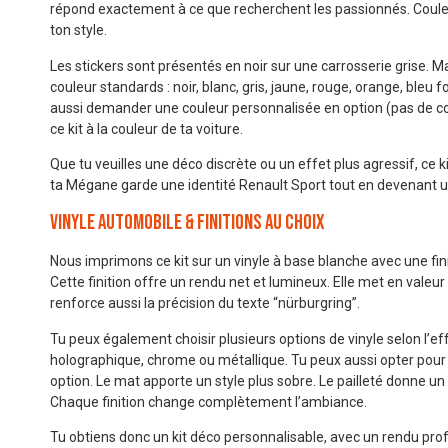
répond exactement à ce que recherchent les passionnés. Coule
ton style.
Les stickers sont présentés en noir sur une carrosserie grise. M
couleur standards : noir, blanc, gris, jaune, rouge, orange, bleu f
aussi demander une couleur personnalisée en option (pas de c
ce kit à la couleur de ta voiture.
Que tu veuilles une déco discrète ou un effet plus agressif, ce ki
ta Mégane garde une identité Renault Sport tout en devenant u
Vinyle automobile & finitions au choix
Nous imprimons ce kit sur un vinyle à base blanche avec une finit
Cette finition offre un rendu net et lumineux. Elle met en valeur 
renforce aussi la précision du texte “nürburgring”.
Tu peux également choisir plusieurs options de vinyle selon l’eff
holographique, chrome ou métallique. Tu peux aussi opter pour 
option. Le mat apporte un style plus sobre. Le pailleté donne u
Chaque finition change complètement l’ambiance.
Tu obtiens donc un kit déco personnalisable, avec un rendu profe