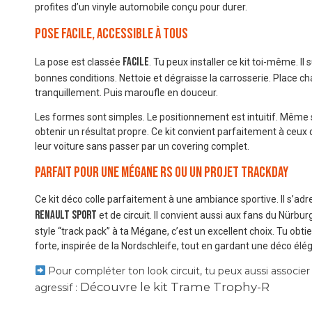
profites d’un vinyle automobile conçu pour durer.
Pose facile, accessible à tous
facile
La pose est classée
. Tu peux installer ce kit toi-même. Il s
bonnes conditions. Nettoie et dégraisse la carrosserie. Place 
tranquillement. Puis maroufle en douceur.
Les formes sont simples. Le positionnement est intuitif. Même 
obtenir un résultat propre. Ce kit convient parfaitement à ceux 
leur voiture sans passer par un covering complet.
Parfait pour une Mégane RS ou un projet Trackday
Ce kit déco colle parfaitement à une ambiance sportive. Il s’ad
Renault Sport
et de circuit. Il convient aussi aux fans du Nürbur
style “track pack” à ta Mégane, c’est un excellent choix. Tu obti
forte, inspirée de la Nordschleife, tout en gardant une déco élé
Pour compléter ton look circuit, tu peux aussi associer
Découvre le kit Trame Trophy-R
agressif :