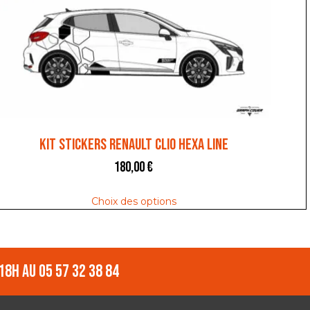
Kit stickers Renault Clio Hexa Line
180,00
€
Choix des options
18h au 05 57 32 38 84