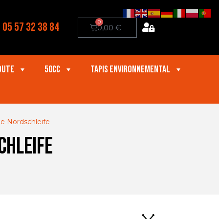
0
05 57 32 38 84
0,00
€
oute
50cc
Tapis Environnemental
ne Nordschleife
chleife