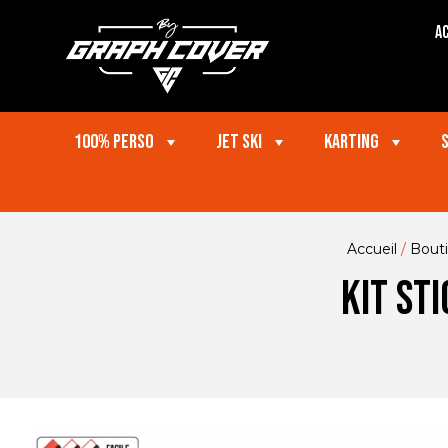
Ac
100% perso
Jet ski
Karting
Accueil
/
Bout
Kit st