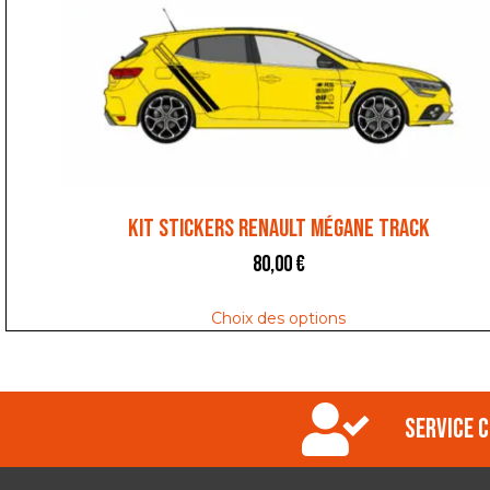
Kit stickers Renault Mégane Track
80,00
€
Choix des options
Service c