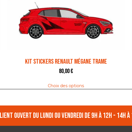
Kit stickers Renault Mégane Trame
80,00
€
Choix des options
lient ouvert du lundi ou vendredi de 9h à 12h - 14h à 