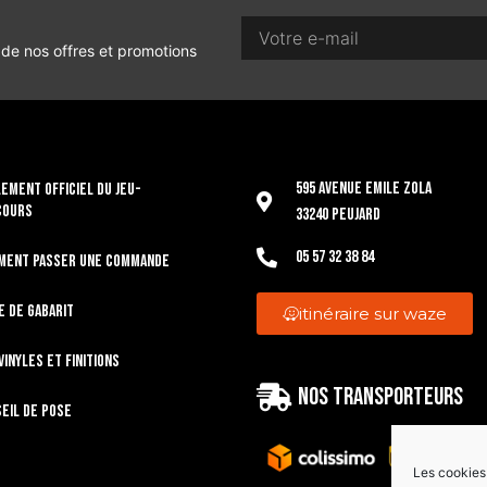
 de nos offres et promotions
595 Avenue Emile Zola
EMENT OFFICIEL DU JEU-
COURS
33240 Peujard
05 57 32 38 84
ment passer une commande
e de gabarit
itinéraire sur waze
vinyles et finitions
Nos transporteurs
eil de pose
Les cookies 