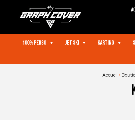
Ac
100% perso
Jet ski
Karting
Accueil
/
Bouti