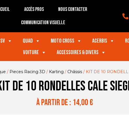
cueil
Accès Pros
Nous contacter
Communication visuelle
SSV
Quad
Moto Cross
Acerbis
R
VOITURE
Accessoires & divers
que
/
Pieces Racing 3D
/
Karting
/
Châssis
/ KIT DE 10 RONDELL
KIT DE 10 RONDELLES CALE SIEG
à partir de :
14,00
€