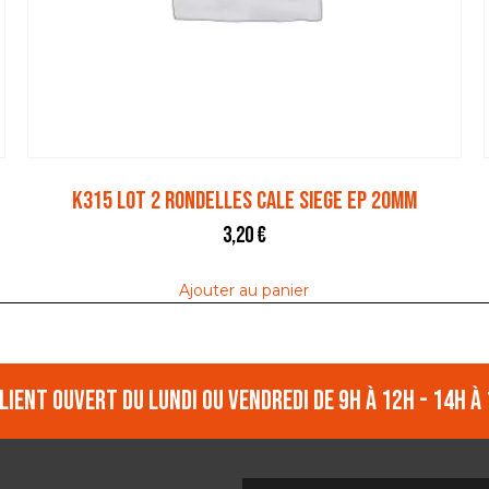
K315 LOT 2 RONDELLES CALE SIEGE EP 20MM
3,20
€
Ajouter au panier
lient ouvert du lundi ou vendredi de 9h à 12h - 14h à 