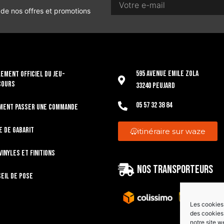
 de nos offres et promotions
595 Avenue Emile Zola
EMENT OFFICIEL DU JEU-
COURS
33240 Peujard
05 57 32 38 84
ment passer une commande
e de gabarit
itinéraire sur waze
vinyles et finitions
Nos transporteurs
eil de pose
Les cookies 
des cookies 
notre site w