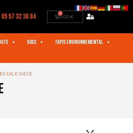
0
05 57 32 38 84
0,00
€
oute
50cc
Tapis Environnemental
ES CALE SIEGE
E