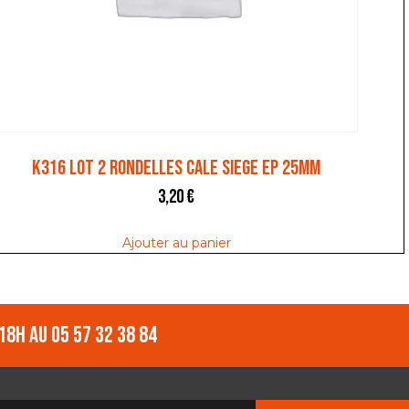
K316 LOT 2 RONDELLES CALE SIEGE EP 25MM
3,20
€
Ajouter au panier
18h au 05 57 32 38 84