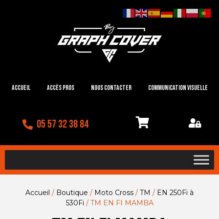
Accueil
Accès Pros
Nous contacter
Communication visuelle
05 57 32 38 84
Accueil
/
Boutique
/
Moto Cross
/
TM
/
EN 250Fi à
530Fi
/ TM EN FI MAMBA