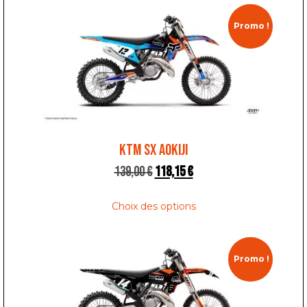
Promo !
KTM SX AOKIJI
139,00
€
118,15
€
Choix des options
Promo !