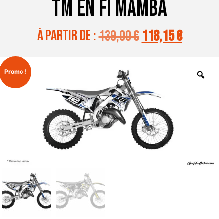
TM EN FI MAMBA
à partir de :
139,00
€
118,15
€
Promo !