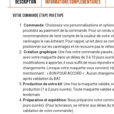
Description
Informations complémentaires
VOTRE COMMANDE ÉTAPE PAR ÉTAPE
Commande:
Choisissez vos personnalisations et options
procédez au paiement de la commande. Pour un rendu o
recommandons de tenir compte de la couleur de votre véhi
carénages le cas échéant. Pour rappel, un kit déco se co
positionner sur les carénages et ne recouvre pas le véhicu
Création graphique:
Une fois votre commande passée, 
avec votre maquette dans un délais de 3 à 10 jours ouvré
modifications à apporter, il vous suffit de nous répondre 
changements. Lorsque votre maquette vous convient, r
mentionnant : » BON POUR ACCORD « . Aucun changemen
après validation du BAT.
Production de votre kit:
Une fois la maquette validée, n
production (1 à 2 jours ouvrés). Toute maquette validée a
lendemain.
Préparation et expédition:
Nous préparons votre comman
jours ouvrés). (Pour la livraison, se référer aux délais du t
validation de votre commande).