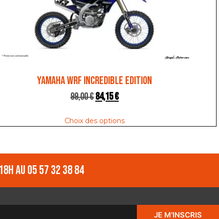
YAMAHA WRF INCREDIBLE EDITION
99,00
€
84,15
€
Choix des options
18h au 05 57 32 38 84
JE M'INSCRIS