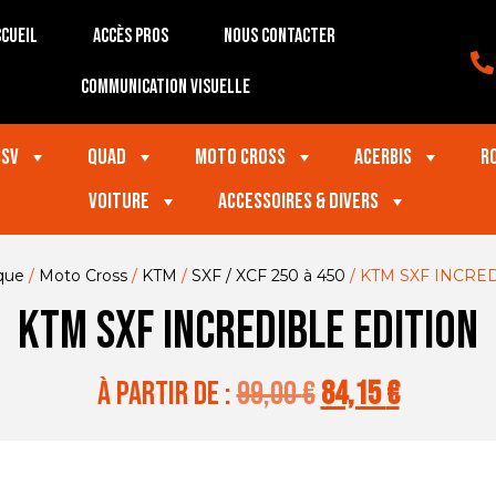
cueil
Accès Pros
Nous contacter
Communication visuelle
SSV
Quad
Moto Cross
Acerbis
R
VOITURE
Accessoires & divers
que
/
Moto Cross
/
KTM
/
SXF / XCF 250 à 450
/ KTM SXF INCRE
KTM SXF INCREDIBLE EDITION
à partir de :
99,00
€
84,15
€