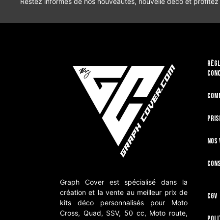
Restez informés de nos nouveautés, nouvelle déco et profitez
RÈGL
CON
Com
Pris
Nos 
Cons
Graph Cover est spécialisé dans la
création et la vente au meilleur prix de
CGV
kits déco personnalisés pour Moto
Cross, Quad, SSV, 50 cc, Moto route,
Poli