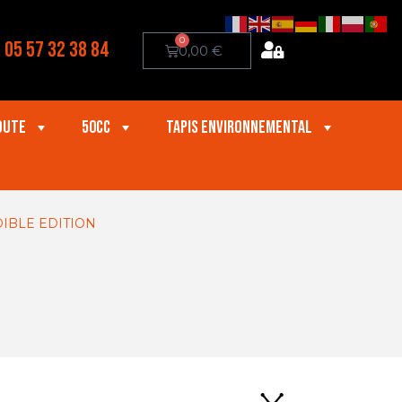
0
05 57 32 38 84
0,00
€
oute
50cc
Tapis Environnemental
DIBLE EDITION