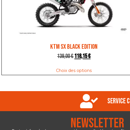
KTM SX BLACK EDITION
139,00
€
118,15
€
Choix des options
Service c
Newsletter