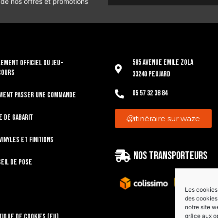
 de nos offres et promotions
595 Avenue Emile Zola
EMENT OFFICIEL DU JEU-
COURS
33240 Peujard
05 57 32 38 84
ment passer une commande
e de gabarit
itinéraire sur waze
vinyles et finitions
Nos transporteurs
eil de pose
Les cookies 
des cookies 
notre site w
grâce aux o
tique de cookies (EU)