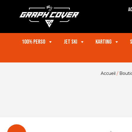
Ac
100% perso
Jet ski
Karting
Accueil
/
Bouti