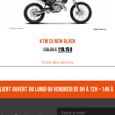
KTM SX NEW BLACK
139,00
€
118,15
€
Choix des options
lient ouvert du lundi ou vendredi de 9h à 12h - 14h à 