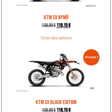
KTM SX NYMÖ
139,00
€
118,15
€
Choix des options
Promo !
KTM SX BLACK EDITION
139,00
€
118,15
€