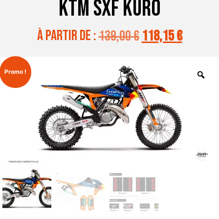
KTM SXF KURO
à partir de :
139,00
€
118,15
€
Promo !