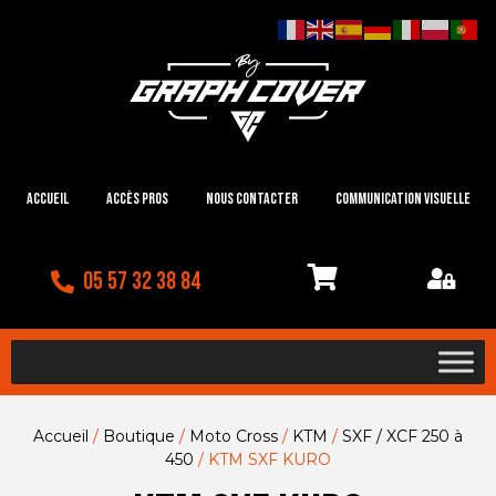
Accueil
Accès Pros
Nous contacter
Communication visuelle
05 57 32 38 84
Accueil
/
Boutique
/
Moto Cross
/
KTM
/
SXF / XCF 250 à
450
/ KTM SXF KURO