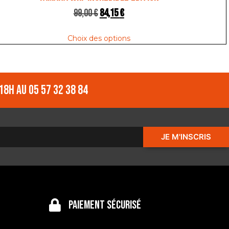
99,00
€
84,15
€
Choix des options
18h au 05 57 32 38 84
JE M'INSCRIS
Paiement sécurisé