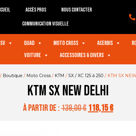
cueil
Accès Pros
Nous contacter
Communication visuelle
SSV
Quad
Moto Cross
Acerbis
R
VOITURE
Accessoires & divers
/
Boutique
/
Moto Cross
/
KTM
/
SX / XC 125 à 250
/ KTM SX NE
KTM SX NEW DELHI
à partir de :
139,00
€
118,15
€