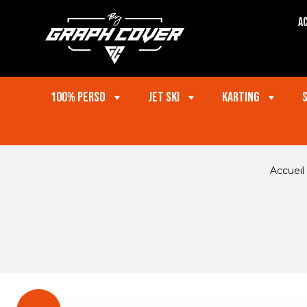
Ac
100% perso
Jet ski
Karting
Accueil