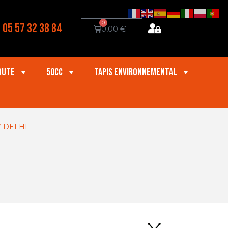
0
05 57 32 38 84
0,00
€
oute
50cc
Tapis Environnemental
W DELHI