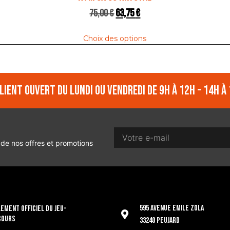
75,00
€
63,75
€
Choix des options
lient ouvert du lundi ou vendredi de 9h à 12h - 14h à 
 de nos offres et promotions
595 Avenue Emile Zola
EMENT OFFICIEL DU JEU-
COURS
33240 Peujard