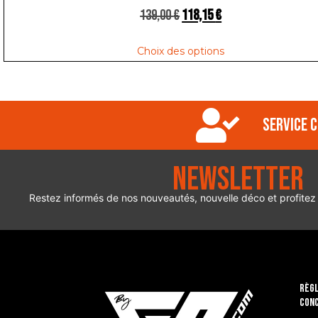
139,00
€
118,15
€
Choix des options
Service c
Newsletter
Restez informés de nos nouveautés, nouvelle déco et profitez
RÈGL
CON