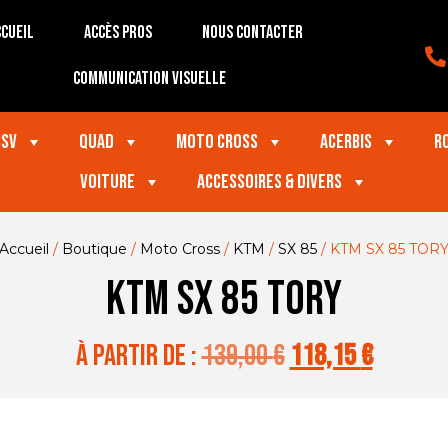
cueil
Accès Pros
Nous contacter
Communication visuelle
SSV
Quad
Moto Cross
Acerbis
R
VOITURE
Accessoires & divers
Accueil
/
Boutique
/
Moto Cross
/
KTM
/
SX 85
/ KTM SX 85 TOR
KTM SX 85 TORY
à partir de :
139,00
€
118,15
€