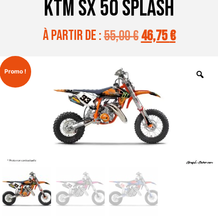
KTM SX 50 SPLASH
à partir de :
55,00
€
46,75
€
Promo !