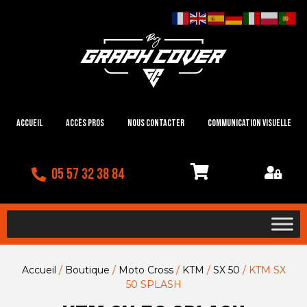
Accueil
Accès Pros
Nous contacter
Communication visuelle
05 57 32 38 84
Accueil
/
Boutique
/
Moto Cross
/
KTM
/
SX 50
/ KTM SX
50 SPLASH