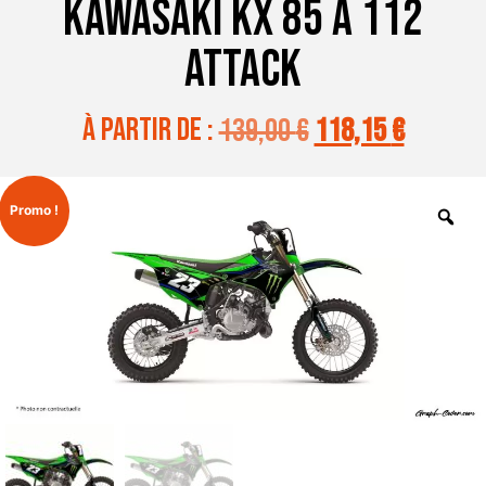
KAWASAKI KX 85 A 112
ATTACK
à partir de :
139,00
€
118,15
€
Promo !