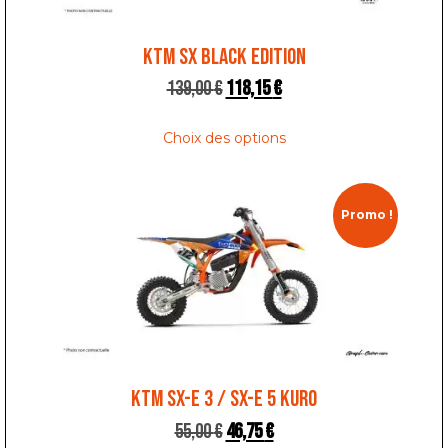
KTM SX BLACK EDITION
139,00
€
118,15
€
Choix des options
Promo !
KTM SX-E 3 / SX-E 5 KURO
55,00
€
46,75
€