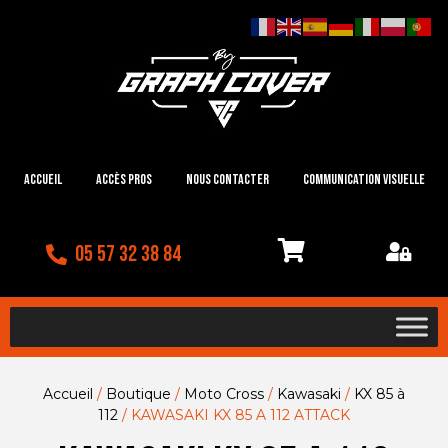
Accueil
Accès Pros
Nous contacter
Communication visuelle
05 57 32 38 84
Accueil
/
Boutique
/
Moto Cross
/
Kawasaki
/
KX 85 à
112
/ KAWASAKI KX 85 A 112 ATTACK