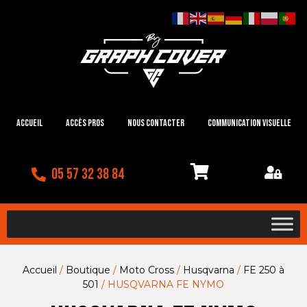
Accueil
Accès Pros
Nous contacter
Communication visuelle
05 57 32 38 84
Accueil
/
Boutique
/
Moto Cross
/
Husqvarna
/
FE 250 à
501
/ HUSQVARNA FE NYMO