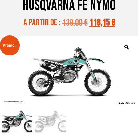
HUSQVARNA FE NYMO
à partir de :
139,00
€
118,15
€
Promo !