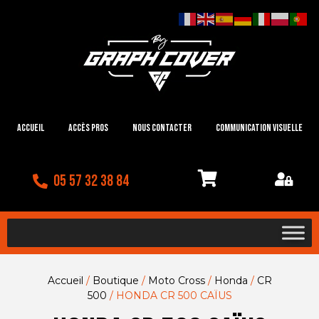
Accueil
Accès Pros
Nous contacter
Communication visuelle
05 57 32 38 84
Accueil
/
Boutique
/
Moto Cross
/
Honda
/
CR
500
/ HONDA CR 500 CAÏUS