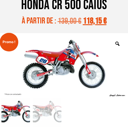
HONDA CR 500 CAÏUS
à partir de :
139,00
€
118,15
€
Promo !