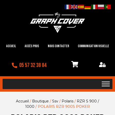
Accueil
Accès Pros
Nous contacter
Communication visuelle
05 57 32 38 84
Accueil
/
Boutique
/
Ssv
/
Polaris
/
RZR S 900 /
1000
/ POLARIS RZR 900S POKER