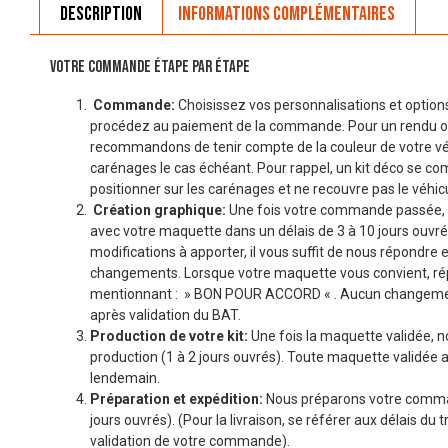
Description
Informations complémentaires
VOTRE COMMANDE ÉTAPE PAR ÉTAPE
Commande:
Choisissez vos personnalisations et options
procédez au paiement de la commande. Pour un rendu o
recommandons de tenir compte de la couleur de votre véhi
carénages le cas échéant. Pour rappel, un kit déco se co
positionner sur les carénages et ne recouvre pas le véhicu
Création graphique:
Une fois votre commande passée, 
avec votre maquette dans un délais de 3 à 10 jours ouvré
modifications à apporter, il vous suffit de nous répondre 
changements. Lorsque votre maquette vous convient, r
mentionnant : » BON POUR ACCORD « . Aucun changemen
après validation du BAT.
Production de votre kit:
Une fois la maquette validée, n
production (1 à 2 jours ouvrés). Toute maquette validée a
lendemain.
Préparation et expédition:
Nous préparons votre comman
jours ouvrés). (Pour la livraison, se référer aux délais du t
validation de votre commande).