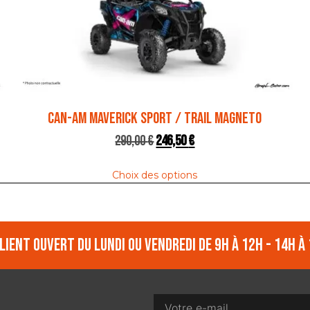
CAN-AM MAVERICK SPORT / TRAIL MAGNETO
290,00
€
246,50
€
Choix des options
lient ouvert du lundi ou vendredi de 9h à 12h - 14h à 