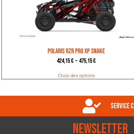
POLARIS RZR PRO XP SNAKE
424,15
€
–
475,15
€
Choix des options
Service c
Newsletter