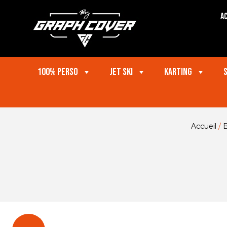
Ac
100% perso
Jet ski
Karting
Accueil
/