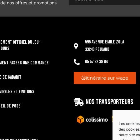
 de nos offres et promotions
595 Avenue Emile Zola
EMENT OFFICIEL DU JEU-
COURS
33240 Peujard
05 57 32 38 84
ment passer une commande
e de gabarit
itinéraire sur waze
vinyles et finitions
Nos transporteurs
eil de pose
Les cookies 
des cookies 
notre site w