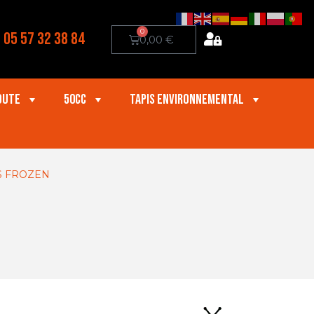
0
05 57 32 38 84
0,00
€
oute
50cc
Tapis Environnemental
S FROZEN