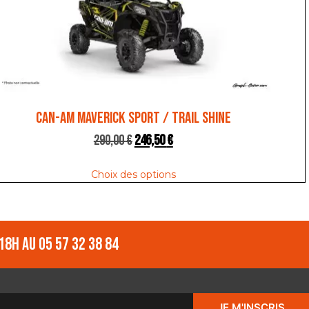
CAN-AM MAVERICK SPORT / TRAIL SHINE
290,00
€
246,50
€
Choix des options
18h au 05 57 32 38 84
JE M'INSCRIS