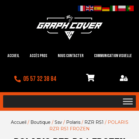
Accueil
Accès Pros
Nous contacter
Communication visuelle
05 57 32 38 84
Accueil
/
Boutique
/
Ssv
/
Polaris
/
RZR RS1
/ POLARIS
RZR RS1 FROZEN