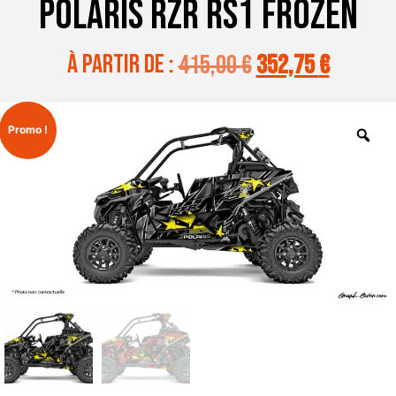
POLARIS RZR RS1 FROZEN
à partir de :
415,00
€
352,75
€
Promo !