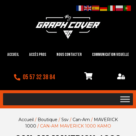
Accueil
Accès Pros
Nous contacter
Communication visuelle
05 57 32 38 84
Accueil
/
Boutique
/
Ssv
/
Can-Am
/
MAVERICK
1000
/ CAN-AM MAVERICK 1000 KAMO