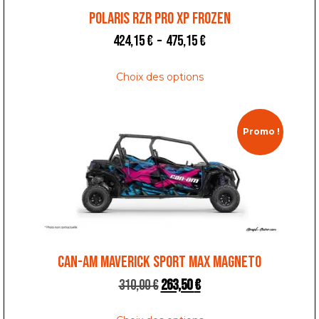
POLARIS RZR PRO XP FROZEN
424,15
€
–
475,15
€
Choix des options
Promo !
CAN-AM MAVERICK SPORT MAX MAGNETO
310,00
€
263,50
€