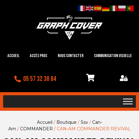
Accueil
Accès Pros
Nous contacter
Communication visuelle
05 57 32 38 84
Accueil
/
Boutique
/
Ssv
/
Can-
Am
/
COMMANDER
/ CAN-AM COMMANDER REVIVAL