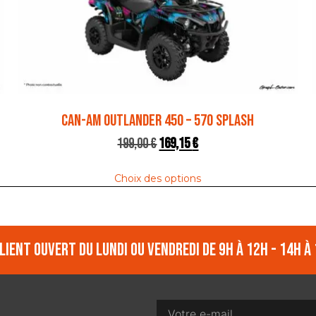
CAN-AM OUTLANDER 450 – 570 SPLASH
199,00
€
169,15
€
Choix des options
lient ouvert du lundi ou vendredi de 9h à 12h - 14h à 