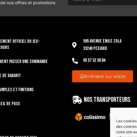
 de nos offres et promotions
595 Avenue Emile Zola
EMENT OFFICIEL DU JEU-
COURS
33240 Peujard
05 57 32 38 84
ment passer une commande
e de gabarit
itinéraire sur waze
vinyles et finitions
Nos transporteurs
eil de pose
Les cookies 
des cookies 
notre site w