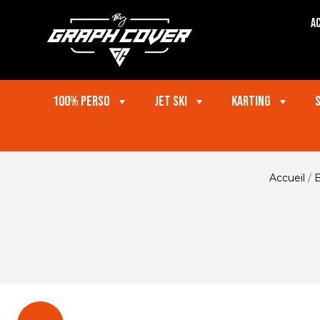
Ac
100% perso
Jet ski
Karting
Accueil
/