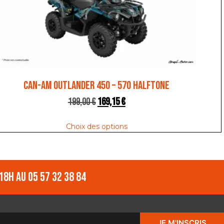
CAN-AM OUTLANDER 450 – 570 HALFTONE
199,00
€
169,15
€
Choix des options
18h au 05 57 32 38 84
JE M'INSCRIS