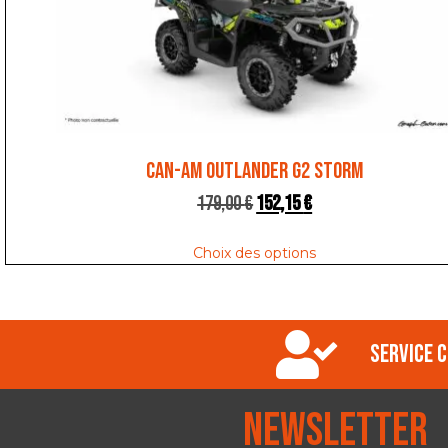
CAN-AM OUTLANDER G2 STORM
179,00
€
152,15
€
Choix des options
Service c
Newsletter