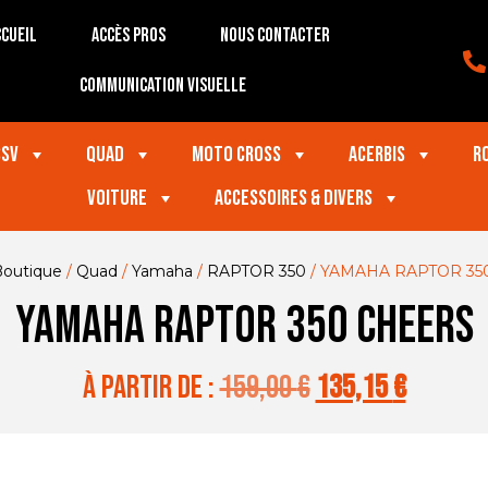
cueil
Accès Pros
Nous contacter
Communication visuelle
SSV
Quad
Moto Cross
Acerbis
R
VOITURE
Accessoires & divers
Boutique
/
Quad
/
Yamaha
/
RAPTOR 350
/ YAMAHA RAPTOR 35
YAMAHA RAPTOR 350 CHEERS
à partir de :
159,00
€
135,15
€