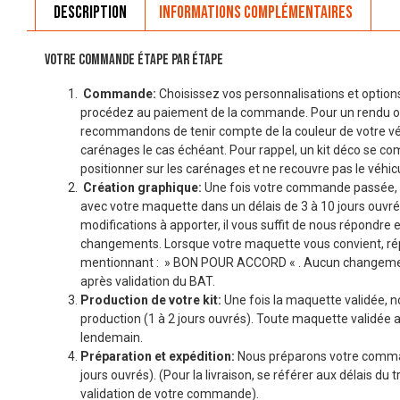
Description
Informations complémentaires
VOTRE COMMANDE ÉTAPE PAR ÉTAPE
Commande:
Choisissez vos personnalisations et options
procédez au paiement de la commande. Pour un rendu o
recommandons de tenir compte de la couleur de votre véhi
carénages le cas échéant. Pour rappel, un kit déco se co
positionner sur les carénages et ne recouvre pas le véhicu
Création graphique:
Une fois votre commande passée, 
avec votre maquette dans un délais de 3 à 10 jours ouvré
modifications à apporter, il vous suffit de nous répondre 
changements. Lorsque votre maquette vous convient, r
mentionnant : » BON POUR ACCORD « . Aucun changemen
après validation du BAT.
Production de votre kit:
Une fois la maquette validée, n
production (1 à 2 jours ouvrés). Toute maquette validée a
lendemain.
Préparation et expédition:
Nous préparons votre comman
jours ouvrés). (Pour la livraison, se référer aux délais du t
validation de votre commande).