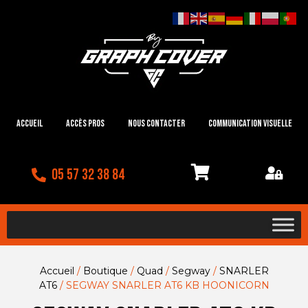
Accueil
Accès Pros
Nous contacter
Communication visuelle
05 57 32 38 84
Accueil
/
Boutique
/
Quad
/
Segway
/
SNARLER
AT6
/ SEGWAY SNARLER AT6 KB HOONICORN