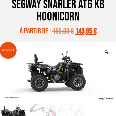
SEGWAY SNARLER AT6 KB
HOONICORN
à partir de :
169,00
€
143,65
€
Promo !