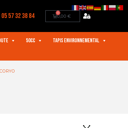
0
05 57 32 38 84
0,00
€
oute
50cc
Tapis Environnemental
 CORYO