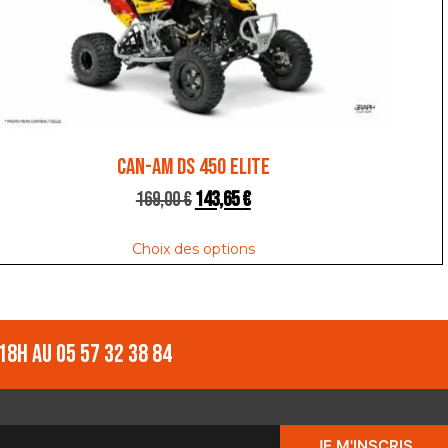
CAN-AM DS 450 ELITE
169,00
€
143,65
€
Choix des options
18h au 05 57 32 38 84
JE M'INSCRIS