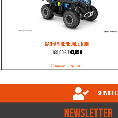
CAN-AM RENEGADE NORI
169,00
€
143,65
€
Choix des options
Service c
Newsletter