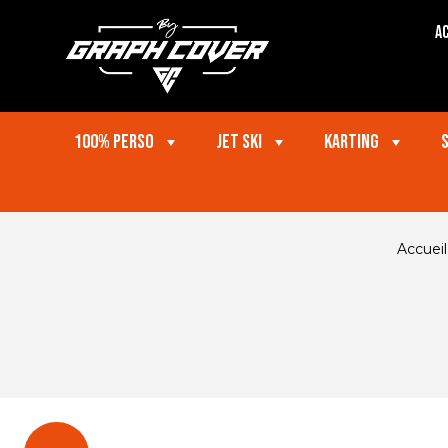
Ac
100% perso
Jet ski
Karting
Accueil