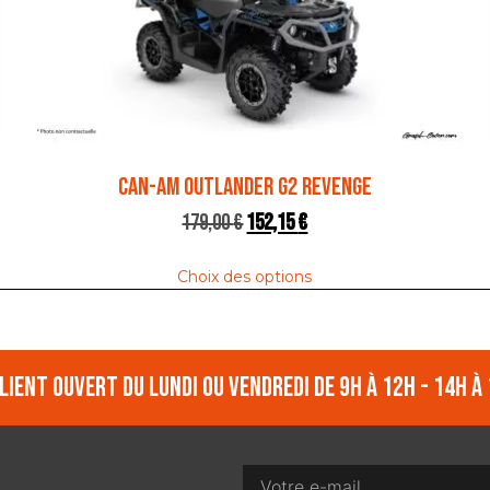
CAN-AM OUTLANDER G2 REVENGE
179,00
€
152,15
€
Choix des options
lient ouvert du lundi ou vendredi de 9h à 12h - 14h à 