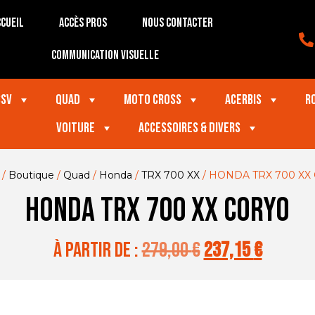
cueil
Accès Pros
Nous contacter
Communication visuelle
SSV
Quad
Moto Cross
Acerbis
R
VOITURE
Accessoires & divers
/
Boutique
/
Quad
/
Honda
/
TRX 700 XX
/ HONDA TRX 700 XX
HONDA TRX 700 XX CORYO
à partir de :
279,00
€
237,15
€