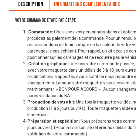
Description
Informations complémentaires
VOTRE COMMANDE ÉTAPE PAR ÉTAPE
Commande:
Choisissez vos personnalisations et options
procédez au paiement de la commande. Pour un rendu o
recommandons de tenir compte de la couleur de votre véhi
carénages le cas échéant. Pour rappel, un kit déco se co
positionner sur les carénages et ne recouvre pas le véhicu
Création graphique:
Une fois votre commande passée, 
avec votre maquette dans un délais de 3 à 10 jours ouvré
modifications à apporter, il vous suffit de nous répondre 
changements. Lorsque votre maquette vous convient, r
mentionnant : » BON POUR ACCORD « . Aucun changemen
après validation du BAT.
Production de votre kit:
Une fois la maquette validée, n
production (1 à 2 jours ouvrés). Toute maquette validée a
lendemain.
Préparation et expédition:
Nous préparons votre comman
jours ouvrés). (Pour la livraison, se référer aux délais du t
validation de votre commande).