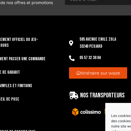
 de nos offres et promotions
595 Avenue Emile Zola
EMENT OFFICIEL DU JEU-
COURS
33240 Peujard
05 57 32 38 84
ment passer une commande
e de gabarit
itinéraire sur waze
vinyles et finitions
Nos transporteurs
eil de pose
Les cookies 
des cookies 
notre site w