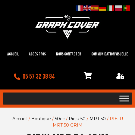
Accueil
Accès Pros
Nous contacter
Communication visuelle
05 57 32 38 84
Accueil
/
Boutique
/
50cc
/
Rieju 50
/
MRT 50
/ RIEJU
MRT 50 GRIM