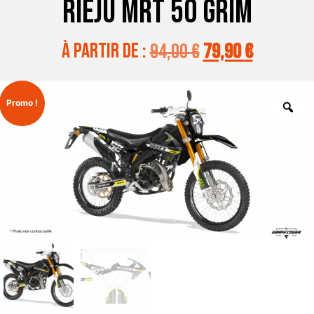
RIEJU MRT 50 GRIM
à partir de :
94,00
€
79,90
€
Promo !