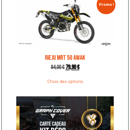
Promo !
RIEJU MRT 50 AWAK
94,00
€
79,90
€
Choix des options