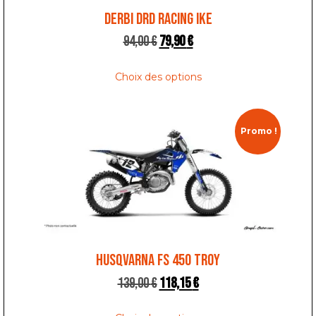
DERBI DRD RACING IKE
94,00
€
79,90
€
Choix des options
Promo !
HUSQVARNA FS 450 TROY
139,00
€
118,15
€