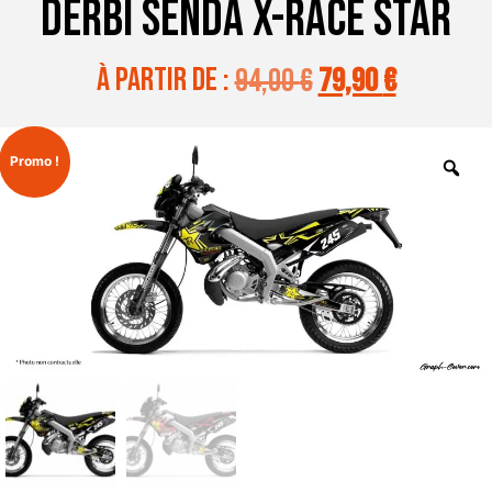
DERBI SENDA X-RACE STAR
à partir de :
94,00
€
79,90
€
Promo !