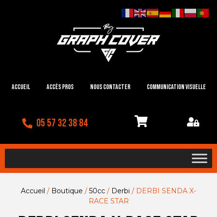
Accueil
Accès Pros
Nous contacter
Communication visuelle
05 57 32 38 84
Accueil
/
Boutique
/
50cc
/
Derbi
/ DERBI SENDA X-
RACE STAR