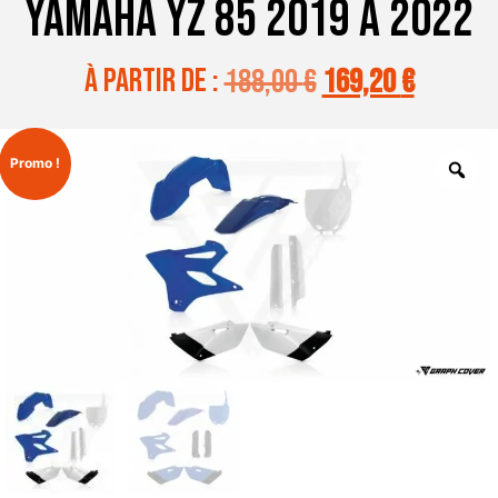
YAMAHA YZ 85 2019 A 2022
à partir de :
188,00
€
169,20
€
Promo !