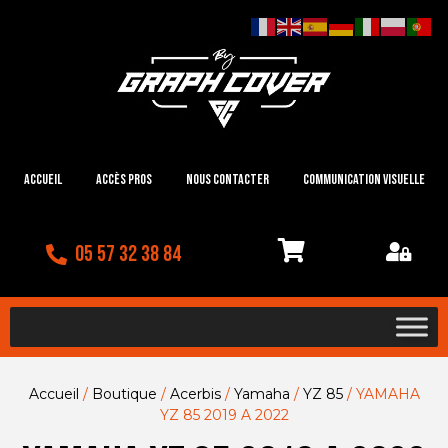
Accueil
Accès Pros
Nous contacter
Communication visuelle
05 57 32 38 84
Accueil
/
Boutique
/
Acerbis
/
Yamaha
/
YZ 85
/ YAMAHA
YZ 85 2019 A 2022