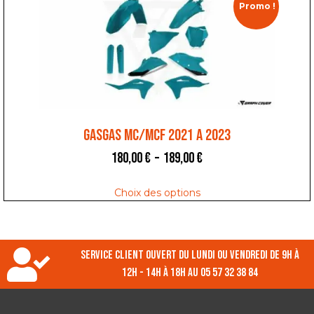
Promo !
GASGAS MC/MCF 2021 A 2023
180,00
€
–
189,00
€
Choix des options
Service client ouvert du lundi ou vendredi de 9h à
12h - 14h à 18h au 05 57 32 38 84