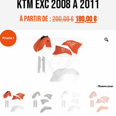
KTM EXC 2008 A 2011
à partir de :
200,00
€
180,00
€
Promo !