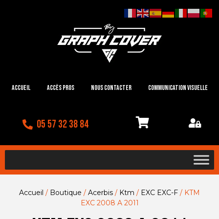
Accueil
Accès Pros
Nous contacter
Communication visuelle
05 57 32 38 84
Accueil
/
Boutique
/
Acerbis
/
Ktm
/
EXC EXC-F
/ KTM
EXC 2008 A 2011