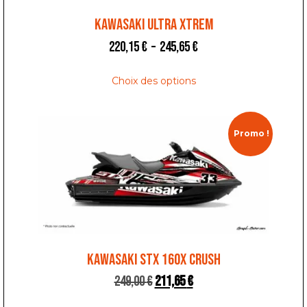
KAWASAKI ULTRA XTREM
220,15
€
–
245,65
€
Choix des options
Promo !
KAWASAKI STX 160X CRUSH
249,00
€
211,65
€