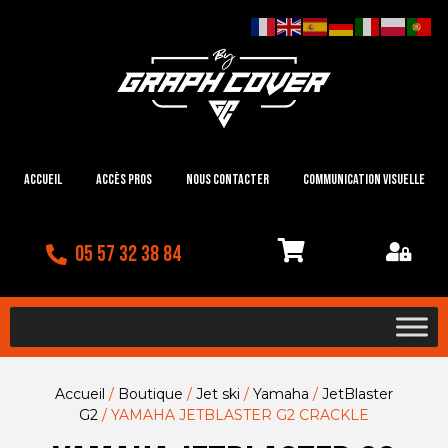
Accueil
Accès Pros
Nous contacter
Communication visuelle
05 57 32 38 84
Accueil
/
Boutique
/
Jet ski
/
Yamaha
/
JetBlaster
G2
/ YAMAHA JETBLASTER G2 CRACKLE