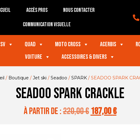
cueil
Accès Pros
Nous contacter
Communication visuelle
SSV
Quad
Moto Cross
Acerbis
R
VOITURE
Accessoires & divers
il
/
Boutique
/
Jet ski
/
Seadoo
/
SPARK
/ SEADOO SPARK CRA
SEADOO SPARK CRACKLE
à partir de :
220,00
€
187,00
€