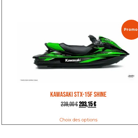
Promo 
KAWASAKI STX-15F SHINE
239,00
€
203,15
€
Choix des options