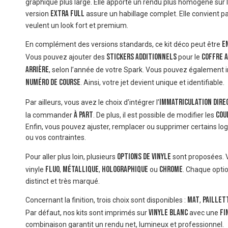
graphique plus large. Elle apporte un rendu plus homogène sur l’
Extra Full
version
assure un habillage complet. Elle convient p
veulent un look fort et premium.
e
En complément des versions standards, ce kit déco peut être
stickers additionnels
coffre 
Vous pouvez ajouter des
pour le
arrière
, selon l’année de votre Spark. Vous pouvez également 
numéro de course
. Ainsi, votre jet devient unique et identifiable.
immatriculation dire
Par ailleurs, vous avez le choix d’intégrer l’
à part
cou
la commander
. De plus, il est possible de modifier les
Enfin, vous pouvez ajuster, remplacer ou supprimer certains lo
ou vos contraintes.
options de vinyle
Pour aller plus loin, plusieurs
sont proposées. 
fluo
métallique
holographique
chrome
vinyle
,
,
ou
. Chaque opti
distinct et très marqué.
mat
paillet
Concernant la finition, trois choix sont disponibles :
,
vinyle blanc
fi
Par défaut, nos kits sont imprimés sur
avec une
combinaison garantit un rendu net, lumineux et professionnel.