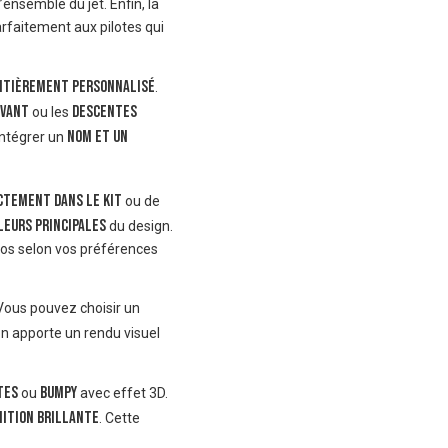
ensemble du jet. Enfin, la
arfaitement aux pilotes qui
ntièrement personnalisé
.
avant
descentes
ou les
nom et un
intégrer un
ctement dans le kit
ou de
leurs principales
du design.
gos selon vos préférences
Vous pouvez choisir un
on apporte un rendu visuel
tes
bumpy
ou
avec effet 3D.
nition brillante
. Cette