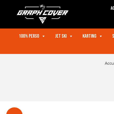
Ac
100% perso
Jet ski
Karting
Accue