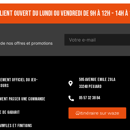
lient ouvert du lundi ou vendredi de 9h à 12h - 14h à 
 de nos offres et promotions
595 Avenue Emile Zola
EMENT OFFICIEL DU JEU-
COURS
33240 Peujard
05 57 32 38 84
ment passer une commande
e de gabarit
itinéraire sur waze
vinyles et finitions