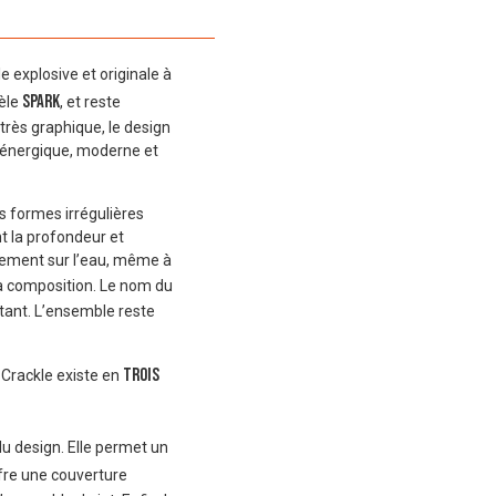
e explosive et originale à
Spark
èle
, et reste
très graphique, le design
e énergique, moderne et
s formes irrégulières
nt la profondeur et
rtement sur l’eau, même à
la composition. Le nom du
ctant. L’ensemble reste
trois
Crackle existe en
u design. Elle permet un
fre une couverture