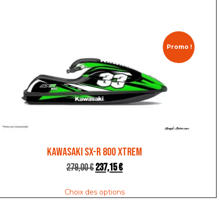
Promo !
KAWASAKI SX-R 800 XTREM
279,00
€
237,15
€
Choix des options