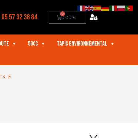
0
05 57 32 38 84
0,00
€
oute
50cc
Tapis Environnemental
CKLE