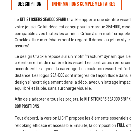
Description
Informations complémentaires
Kit stickers Seadoo Spark
Le
Crackle apporte une identité visuell
Sea-Doo
votre jet ski. Ce kit déco est conçu pour la marque
, mod
compatible avec toutes les années. Grâce à son motif craquelé 
Crackle attire immédiatement le regard. Il donne au jet un styl
assumé.
Le design Crackle repose sur un motif “fracturé” dynamique. Le
créent un effet de matière très visuel. Les contrastes renforce
accentuent les lignes du carénage. Les couleurs ressortent fo
Sea-Doo
distance. Les logos
sont intégrés de façon fluide dans 
design s’inscrit également dans la déco, avec un lettrage impa
équilibré et lisible, sans surcharge visuelle.
Kit stickers Seadoo Spark
Afin de s’adapter à tous les projets, le
compositions
.
Light
Tout d’abord, la version
propose les éléments essentiels d
Full
relooking efficace et accessible. Ensuite, la composition
of