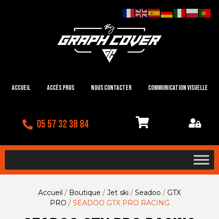
Accueil
Accès Pros
Nous contacter
Communication visuelle
05 57 32 38 84
Accueil
/
Boutique
/
Jet ski
/
Seadoo
/
GTX
PRO
/ SEADOO GTX PRO RACING