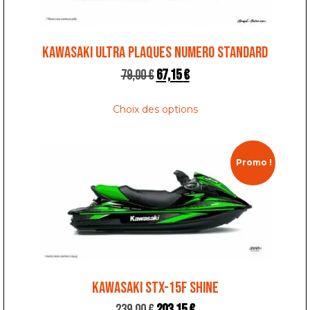
KAWASAKI ULTRA PLAQUES NUMERO STANDARD
79,00
€
67,15
€
Choix des options
Promo !
KAWASAKI STX-15F SHINE
239,00
€
203,15
€