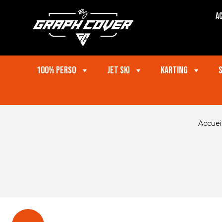
Ac
100% perso
Jet ski
Karting
Accuei