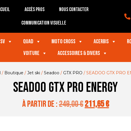
cueil
Accès Pros
Nous contacter
Communication visuelle
SSV
Quad
Moto Cross
Acerbis
R
VOITURE
Accessoires & divers
l
/
Boutique
/
Jet ski
/
Seadoo
/
GTX PRO
/ SEADOO GTX PRO 
SEADOO GTX PRO ENERGY
à partir de :
249,00
€
211,65
€