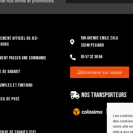
 de nos offres et promotions
595 Avenue Emile Zola
EMENT OFFICIEL DU JEU-
COURS
33240 Peujard
05 57 32 38 84
ment passer une commande
e de gabarit
itinéraire sur waze
vinyles et finitions
Nos transporteurs
eil de pose
Les cookies 
des cookies 
notre site w
grâce aux o
tique de cookies (EU)