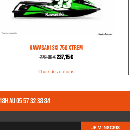
KAWASAKI SXI 750 XTREM
279,00
€
237,15
€
Choix des options
18h au 05 57 32 38 84
JE M'INSCRIS