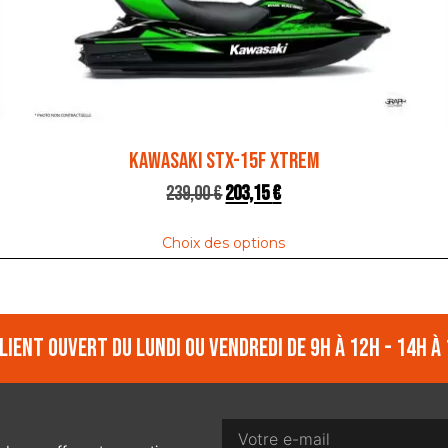
KAWASAKI STX-15F XTREM
239,00
€
203,15
€
Choix des options
lient ouvert du lundi ou vendredi de 9h à 12h - 14h à 