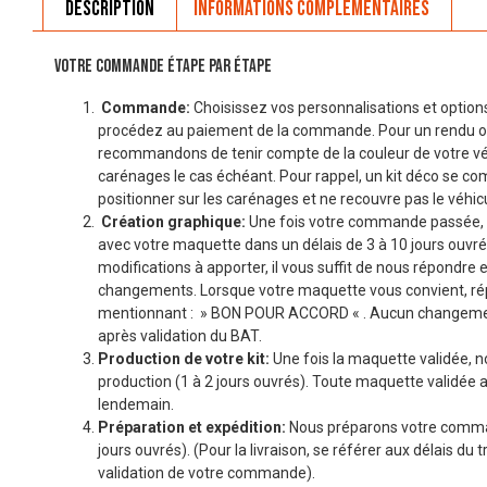
Description
Informations complémentaires
VOTRE COMMANDE ÉTAPE PAR ÉTAPE
Commande:
Choisissez vos personnalisations et options
procédez au paiement de la commande. Pour un rendu o
recommandons de tenir compte de la couleur de votre véhi
carénages le cas échéant. Pour rappel, un kit déco se co
positionner sur les carénages et ne recouvre pas le véhicu
Création graphique:
Une fois votre commande passée, 
avec votre maquette dans un délais de 3 à 10 jours ouvré
modifications à apporter, il vous suffit de nous répondre 
changements. Lorsque votre maquette vous convient, r
mentionnant : » BON POUR ACCORD « . Aucun changemen
après validation du BAT.
Production de votre kit:
Une fois la maquette validée, n
production (1 à 2 jours ouvrés). Toute maquette validée a
lendemain.
Préparation et expédition:
Nous préparons votre comman
jours ouvrés). (Pour la livraison, se référer aux délais du t
validation de votre commande).