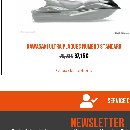
KAWASAKI ULTRA PLAQUES NUMERO STANDARD
79,00
€
67,15
€
Choix des options
Service c
Newsletter