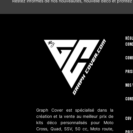
Restez informés de nos nouveautés, nouvelle déco et profitez
RÈGL
CON
Com
Pris
Nos 
Cons
Graph Cover est spécialisé dans la
création et la vente au meilleur prix de
CGV
kits déco personnalisés pour Moto
Cross, Quad, SSV, 50 cc, Moto route,
Poli