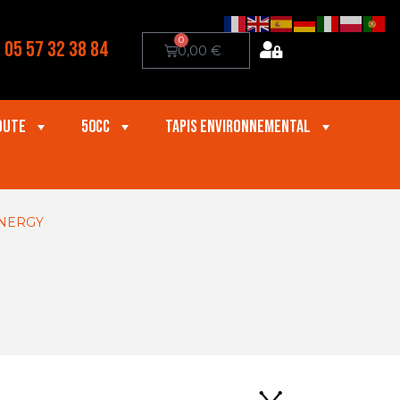
0
05 57 32 38 84
0,00
€
oute
50cc
Tapis Environnemental
ENERGY