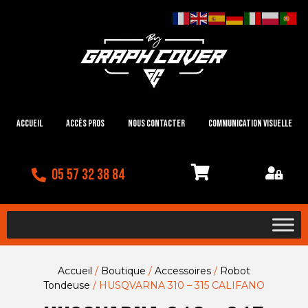
Accueil
Accès Pros
Nous contacter
Communication visuelle
05 57 32 38 84
Accueil
/
Boutique
/
Accessoires
/
Robot
Tondeuse
/ HUSQVARNA 310 – 315 CALIFANO