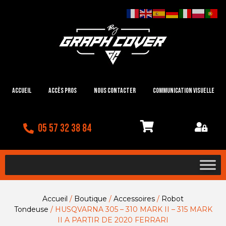
Accueil
Accès Pros
Nous contacter
Communication visuelle
05 57 32 38 84
Accueil
/
Boutique
/
Accessoires
/
Robot
Tondeuse
/ HUSQVARNA 305 – 310 MARK II – 315 MARK
II A PARTIR DE 2020 FERRARI