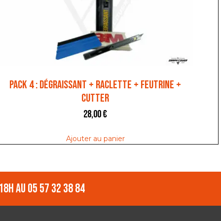
PACK 4 : DÉGRAISSANT + RACLETTE + FEUTRINE +
CUTTER
28,00
€
Ajouter au panier
18h au 05 57 32 38 84